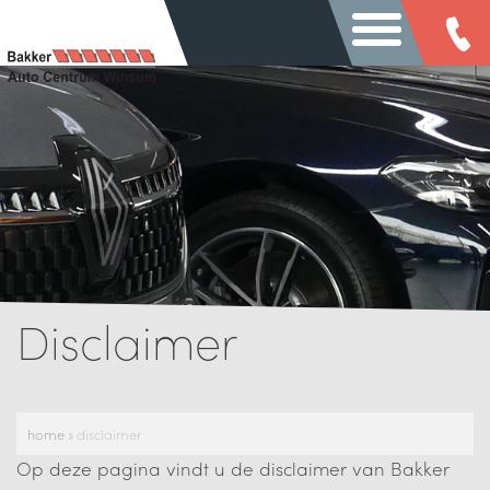
Disclaimer
home
»
disclaimer
Op deze pagina vindt u de disclaimer van Bakker