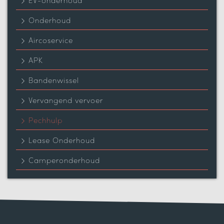
Onderhoud
Aircoservice
APK
Bandenwissel
Vervangend vervoer
Pechhulp
Lease Onderhoud
Camperonderhoud