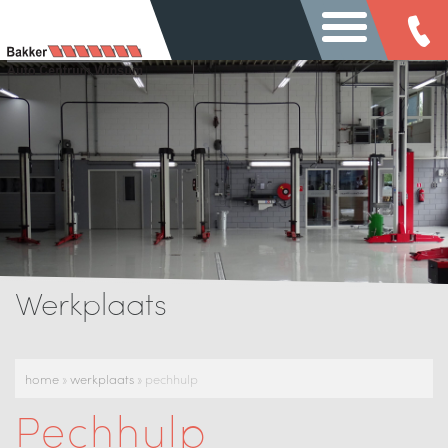
Werkplaats
home
»
werkplaats
»
pechhulp
Pechhulp