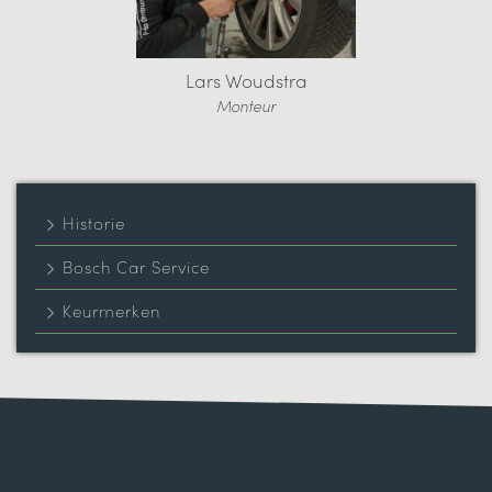
Lars Woudstra
Monteur
Historie
Bosch Car Service
Keurmerken