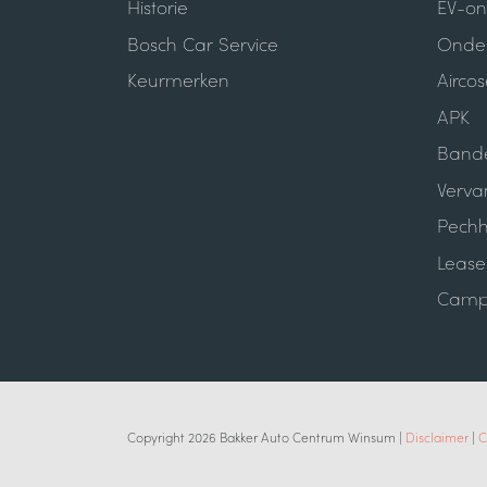
Historie
EV-o
Bosch Car Service
Onde
Keurmerken
Aircos
APK
Bande
Verva
Pechh
Leas
Camp
Copyright 2026 Bakker Auto Centrum Winsum |
Disclaimer
|
C