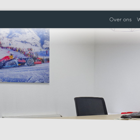
Over ons
W