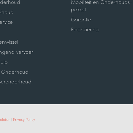
nderhoud
Mobiliteit en Onderhouds-
pakket
rhoud
Garantie
ervice
Financiering
nwissel
ngend vervoer
ulp
e Onderhoud
eronderhoud
olofon
|
Privacy Policy