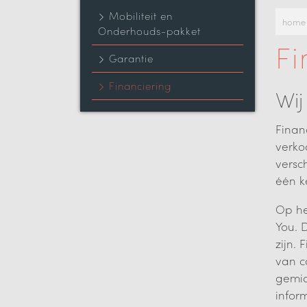
Mobiliteit en
home
Onderhouds-pakket
Fi
Garantie
Financiering
Wij
Finan
verko
versc
één k
Op he
You. 
zijn.
van c
gemid
infor