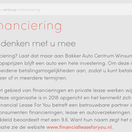
»
verkoop
»
financiering
nanciering
 denken met u mee
ciering? Laat dat maar aan Bakker Auto Centrum Winsu
opsprijzen blijft een auto een hele investering. Om deze i
heidene betalingsmogelijkheden aan, zodat u kunt betalen
eer of in meerdere termijnen.
t gebied van financieringen en private lease werken wi
Deze organisatie is in 2018 opgericht en het kenmerkt zich
 Financial Lease For You betreft een betrouwbare partne
onsumenten financieringen, lease en autoverzekeringen. 
deld beoordeelt met een 9.6. Want hun naam zegt het al, 
matie zie de website
www.financialleaseforyou.nl.