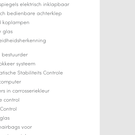
spiegels elektrisch inklapbaar
isch bedienbare achterklep
ed koplampen
y glas
eidheidsherkenning
 bestuurder
lokkeer systeem
tische Stabiliteits Controle
computer
s in carrosseriekleur
e control
 Control
 glas
nairbags voor