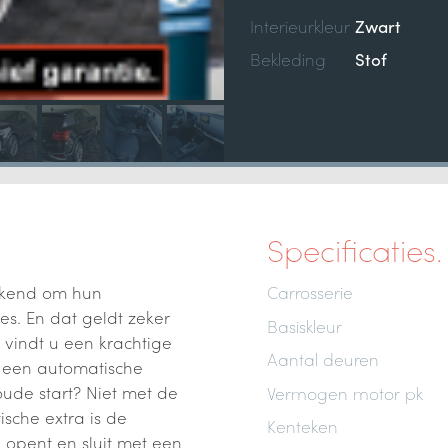
Interieurkleur
Zwart
Bekleding
Stof
Specificaties.
ekend om hun
Carrosserie
es. En dat geldt zeker
Basiskleur
 vindt u een krachtige
Aantal deuren
n een automatische
oude start? Niet met de
Vermogen motor pk
sche extra is de
Kenteken
 opent en sluit met een