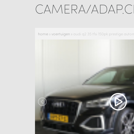
CAMERA/ADAP.CR
home
»
voertuigen
»
audi q2 35 tfsi 150pk prestige au