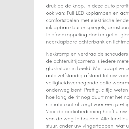
druk op de knop. In deze auto profi
ook van: Full LED koplampen en acht
comfortstoelen met elektrische lenden
inklapbare buitenspiegels, armsteun
telefoonkoppeling donker getint glas
neerklapbare achterbank en lichtme
Nekkramp en verdraaide schouders zi
de achteruitrijcamera is iedere mete
glashelder in beeld. Met adaptive cr
auto zelfstandig afstand tot uw voor
veiligheidsverhogende optie waarm
onderweg bent. Prettig, altijd weten
hoe lang de rit nog duurt met het n
climate control zorgt voor een prett
Voor de audiobediening hoeft u uw
van de weg te houden. Alle functies
stuur, onder uw vingertoppen. Wat u