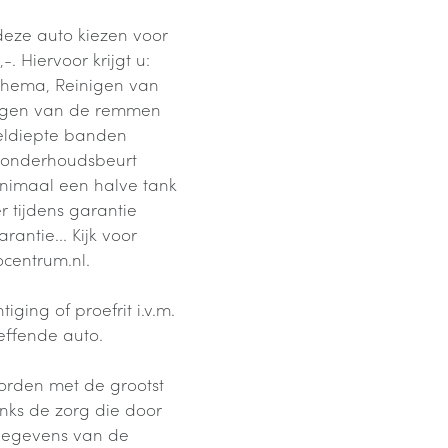
deze auto kiezen voor
. Hiervoor krijgt u:
chema, Reinigen van
ngen van de remmen
ieldiepte banden
g, onderhoudsbeurt
nimaal een halve tank
r tijdens garantie
ntie... Kijk voor
centrum.nl.
ging of proefrit i.v.m.
effende auto.
orden met de grootst
nks de zorg die door
 gegevens van de