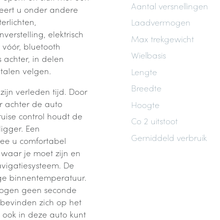
Aantal versnellingen
teert u onder andere
erlichten,
Laadvermogen
verstelling, elektrisch
Max trekgewicht
 vóór, bluetooth
Wielbasis
 achter, in delen
talen velgen.
Lengte
Breedte
jn verleden tijd. Door
r achter de auto
Hoogte
uise control houdt de
Co 2 uitstoot
ligger. Een
Gemiddeld verbruik
ee u comfortabel
 waar je moet zijn en
avigatiesysteem. De
ige binnentemperatuur.
 ogen geen seconde
 bevinden zich op het
 ook in deze auto kunt