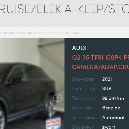
UISE/ELEK.A-KLEP/ST
tomaat camera/adap.cruise/elek.a-klep/stoelverw.
AUDI
Q2 35 TFSI 150PK
CAMERA/ADAP.CRU
Bouwjaar
2021
Carrosserie
SUV
Tellerstand
99.341 km
Brandstof
Benzine
Transmissie
Automaat
Basiskleur
zwart