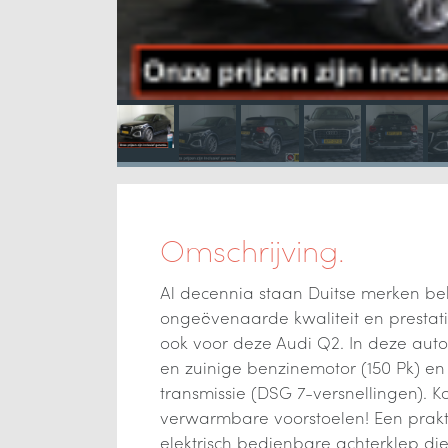
Omschrijving.
Al decennia staan Duitse merken b
ongeëvenaarde kwaliteit en prestati
ook voor deze Audi Q2. In deze auto
en zuinige benzinemotor (150 Pk) e
transmissie (DSG 7-versnellingen). K
verwarmbare voorstoelen! Een prakti
elektrisch bedienbare achterklep die