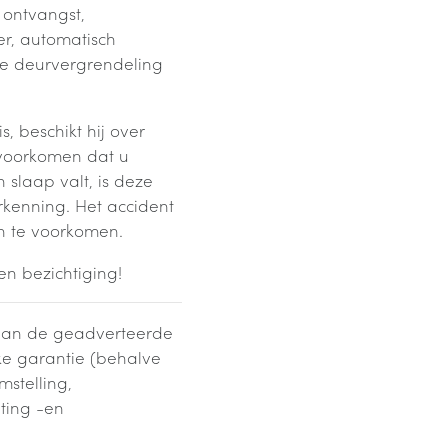
 ontvangst,
r, automatisch
e deurvergrendeling
s, beschikt hij over
 voorkomen dat u
n slaap valt, is deze
kenning. Het accident
n te voorkomen.
n bezichtiging!
s van de geadverteerde
jke garantie (behalve
stelling,
hting -en