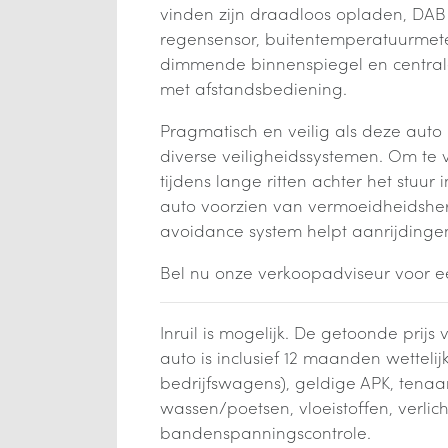
vinden zijn draadloos opladen, DAB
regensensor, buitentemperatuurmete
dimmende binnenspiegel en central
met afstandsbediening.
Pragmatisch en veilig als deze auto i
diverse veiligheidssystemen. Om te
tijdens lange ritten achter het stuur i
auto voorzien van vermoeidheidsher
avoidance system helpt aanrijdinge
Bel nu onze verkoopadviseur voor ee
Inruil is mogelijk. De getoonde prij
auto is inclusief 12 maanden wetteli
bedrijfswagens), geldige APK, tenaam
wassen/poetsen, vloeistoffen, verlic
bandenspanningscontrole.