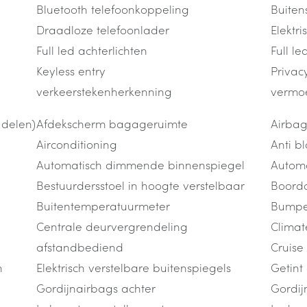
Bluetooth telefoonkoppeling
Buiten
Draadloze telefoonlader
Elektr
Full led achterlichten
Full l
Keyless entry
Privac
verkeerstekenherkenning
vermo
 delen)
Afdekscherm bagageruimte
Airbag
Airconditioning
Anti b
Automatisch dimmende binnenspiegel
Automa
Bestuurdersstoel in hoogte verstelbaar
Boord
Buitentemperatuurmeter
Bumper
Centrale deurvergrendeling
Climat
afstandbediend
Cruise
n
Elektrisch verstelbare buitenspiegels
Getint
Gordijnairbags achter
Gordij