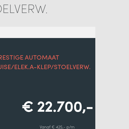
OELVERW.
 PRESTIGE AUTOMAAT
ISE/ELEK.A-KLEP/STOELVERW.
€ 22.700,-
Vanaf € 425,- p/m