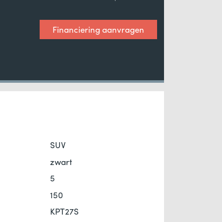
Financiering aanvragen
SUV
zwart
5
150
KPT27S