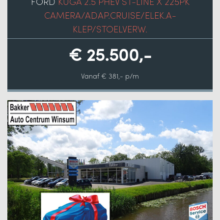
FORD
KUGA 2.5 PHEV ST-LINE X 225PK
CAMERA/ADAP.CRUISE/ELEK.A-
KLEP/STOELVERW.
€ 25.500,-
Vanaf € 381,- p/m