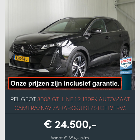
PEUGEOT
3008 GT-LINE 1.2 130PK AUTOMAAT
CAMERA/NAVI/ADAP.CRUISE/STOELVERW.
€ 24.500,-
Vanaf € 354,- p/m