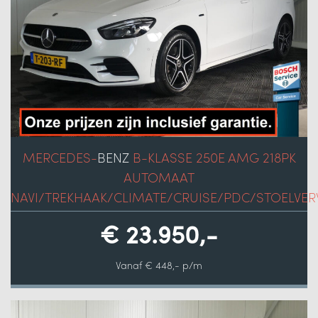
MERCEDES-
BENZ
B-KLASSE 250E AMG 218PK
AUTOMAAT
NAVI/TREKHAAK/CLIMATE/CRUISE/PDC/STOELVER
€ 23.950,-
Vanaf € 448,- p/m