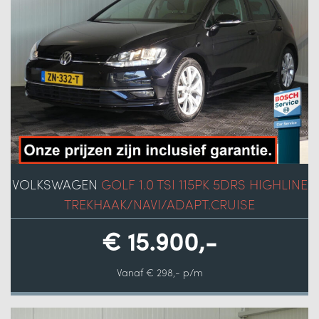
VOLKSWAGEN
GOLF 1.0 TSI 115PK 5DRS HIGHLINE
TREKHAAK/NAVI/ADAPT.CRUISE
€ 15.900,-
Vanaf € 298,- p/m