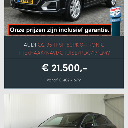
AUDI
Q2 35 TFSI 150PK S-TRONIC
TREKHAAK/NAVI/CRUISE/PDC/17″LMV
€ 21.500,-
Vanaf € 402,- p/m