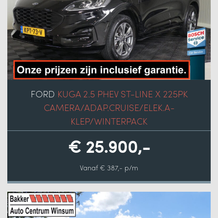
FORD
KUGA 2.5 PHEV ST-LINE X 225PK
CAMERA/ADAP.CRUISE/ELEK.A-
KLEP/WINTERPACK
€ 25.900,-
Vanaf € 387,- p/m