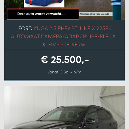
FORD
KUGA 2.5 PHEV ST-LINE X 225PK
AUTOMAAT CAMERA/ADAP.CRUISE/ELEK.A-
KLEP/STOELVERW.
€ 25.500,-
Vanaf € 381,- p/m