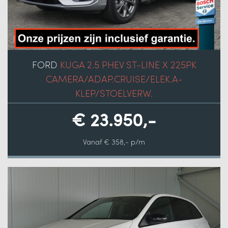
FORD
KUGA 2.5 PHEV ST-LINE X 225PK
CAMERA/ADAP.CRUISE/ELEK.A-
KLEP/STOELVERW.
€ 23.950,-
Vanaf € 358,- p/m