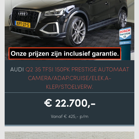
AUDI
Q2 35 TFSI 150PK PRESTIGE AUTOMAAT
CAMERA/ADAP.CRUISE/ELEK.A-
KLEP/STOELVERW.
€ 22.700,-
Vanaf € 425,- p/m