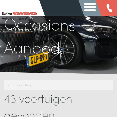
Occasions
Aanbod
home
»
voertuigen
43
voertuigen
gevonden