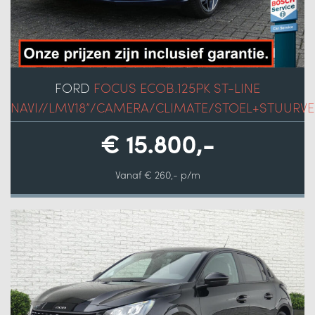
FORD
FOCUS ECOB.125PK ST-LINE
NAVI//LMV18”/CAMERA/CLIMATE/STOEL+STUURVE
€ 15.800,-
Vanaf € 260,- p/m