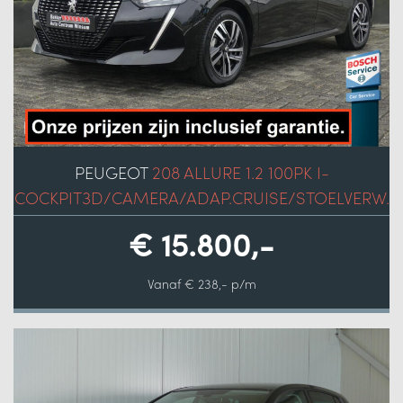
PEUGEOT
208 ALLURE 1.2 100PK I-
COCKPIT3D/CAMERA/ADAP.CRUISE/STOELVERW.
€ 15.800,-
Vanaf € 238,- p/m