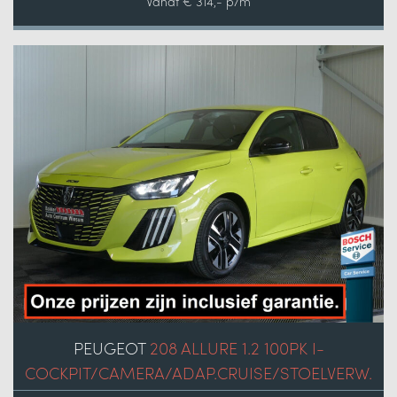
Vanaf € 314,- p/m
PEUGEOT
208 ALLURE 1.2 100PK I-
COCKPIT/CAMERA/ADAP.CRUISE/STOELVERW.