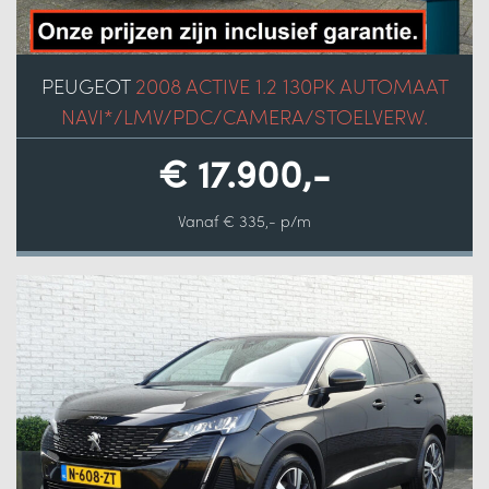
PEUGEOT
2008 ACTIVE 1.2 130PK AUTOMAAT
NAVI*/LMV/PDC/CAMERA/STOELVERW.
€ 17.900,-
Vanaf € 335,- p/m