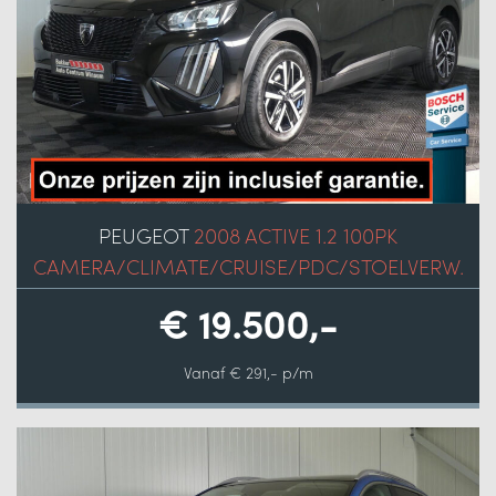
PEUGEOT
2008 ACTIVE 1.2 100PK
CAMERA/CLIMATE/CRUISE/PDC/STOELVERW.
€ 19.500,-
Vanaf € 291,- p/m