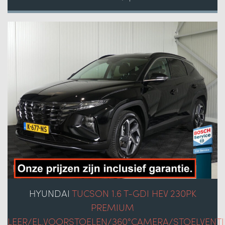
HYUNDAI
TUCSON 1.6 T-GDI HEV 230PK
PREMIUM
LEER/EL.VOORSTOELEN/360°CAMERA/STOELVENTI