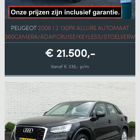
PEUGEOT
2008 1.2 130PK ALLURE AUTOMAAT
360CAMERA/ADAP.CRUISE/KEYLESS/STOELVERW.
€ 21.500,-
Vanaf € 335,- p/m