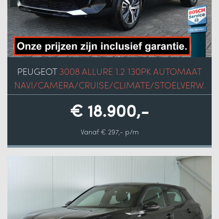
PEUGEOT
3008 ALLURE 1.2 130PK AUTOMAAT
NAVI/CAMERA/CRUISE/CLIMATE/STOELVERW.
€ 18.900,-
Vanaf € 297,- p/m