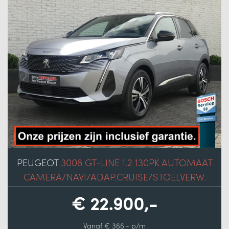
PEUGEOT
3008 GT-LINE 1.2 130PK AUTOMAAT
CAMERA/NAVI/ADAP.CRUISE/STOELVERW.
€ 22.900,-
Vanaf € 366,- p/m