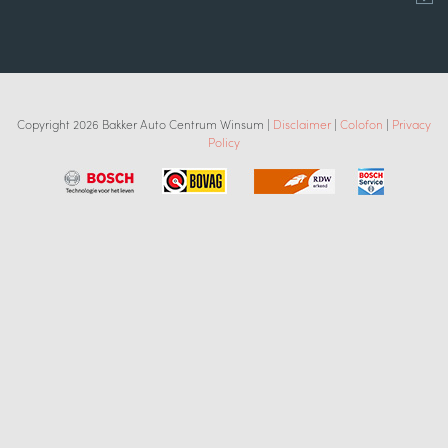
Copyright 2026 Bakker Auto Centrum Winsum |
Disclaimer
|
Colofon
|
Privacy
Policy