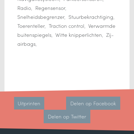
Radio
Regensensor
Snelheidsbegrenzer
Stuurbekrachtiging
Toerenteller
Traction control
Verwarmde
buitenspiegels
Witte knipperlichten
Zij-
airbags
Uitprinten
Delen op Facebook
Delen op Twitter