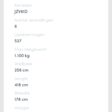
Kenteken
JZV61D
Aantal versnellingen
6
Laadvermogen
527
Max trekgewicht
1.100 kg
Wielbasis
256 cm
Lengte
418 cm
Breedte
178 cm
Hoogte