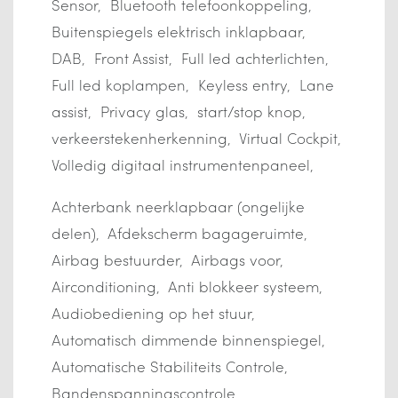
Sensor
Bluetooth telefoonkoppeling
Buitenspiegels elektrisch inklapbaar
DAB
Front Assist
Full led achterlichten
Full led koplampen
Keyless entry
Lane
assist
Privacy glas
start/stop knop
verkeerstekenherkenning
Virtual Cockpit
Volledig digitaal instrumentenpaneel
Achterbank neerklapbaar (ongelijke
delen)
Afdekscherm bagageruimte
Airbag bestuurder
Airbags voor
Airconditioning
Anti blokkeer systeem
Audiobediening op het stuur
Automatisch dimmende binnenspiegel
Automatische Stabiliteits Controle
Bandenspanningscontrole