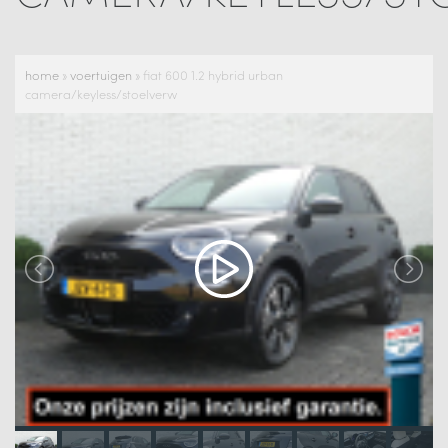
home
»
voertuigen
»
fiat 600 1.2 hybrid urban
camera/keyless/stoelverw