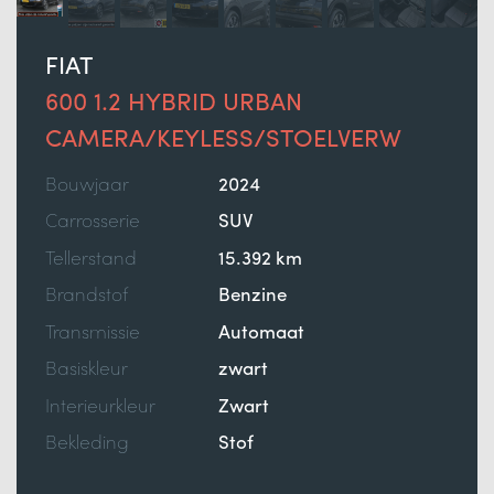
FIAT
600 1.2 HYBRID URBAN
CAMERA/KEYLESS/STOELVERW
Bouwjaar
2024
Carrosserie
SUV
Tellerstand
15.392 km
Brandstof
Benzine
Transmissie
Automaat
Basiskleur
zwart
Interieurkleur
Zwart
Bekleding
Stof