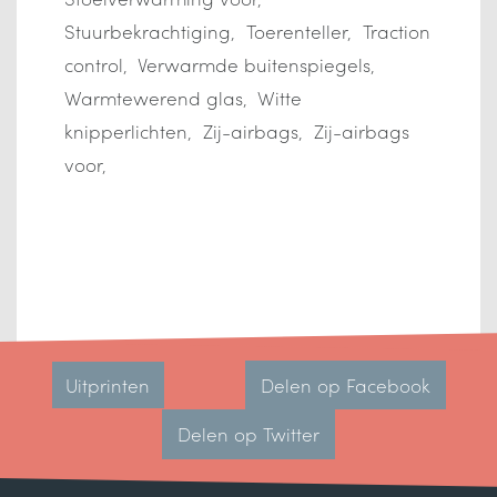
Stuurbekrachtiging
Toerenteller
Traction
control
Verwarmde buitenspiegels
Warmtewerend glas
Witte
knipperlichten
Zij-airbags
Zij-airbags
voor
Uitprinten
Delen op Facebook
Delen op Twitter