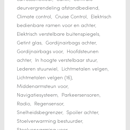
deurvergrendeling afstandbediend
Climate control
Cruise Control
Elektrisch
bedienbare ramen voor en achter
Elektrisch verstelbare buitenspiegels
Getint glas
Gordijnairbags achter
Gordijnairbags voor
Hoofdsteunen
achter
In hoogte verstelbaar stuur
Lederen stuurwiel
Lichtmetalen velgen
Lichtmetalen velgen (16)
Middenarmsteun voor
Navigatiesysteem
Parkeersensoren
Radio
Regensensor
Snelheidsbegrenzer
Spoiler achter
Stoelverwarming bestuurder
Stoelverwarming voor