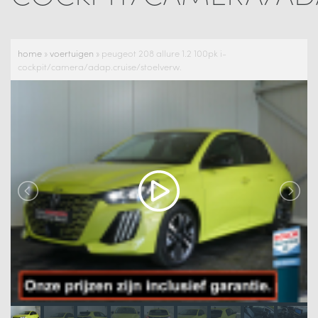
home
»
voertuigen
»
peugeot 208 allure 1.2 100pk i-
cockpit/camera/adap.cruise/stoelverw.