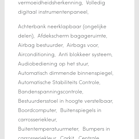
vermoeidheidsherkenning
Volledig
digitaal instrumentenpaneel
Achterbank neerklapbaar (ongelijke
delen)
Afdekscherm bagageruimte
Airbag bestuurder
Airbags voor
Airconditioning
Anti blokkeer systeem
Audiobediening op het stuur
Automatisch dimmende binnenspiegel
Automatische Stabiliteits Controle
Bandenspanningscontrole
Bestuurdersstoel in hoogte verstelbaar
Boordcomputer
Buitenspiegels in
carrosseriekleur
Buitentemperatuurmeter
Bumpers in
carrosseriekleur
Carkit
Centrale