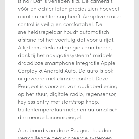
is ho? Dat is verleden tijd. De camera’s
vóór en achter laten precies zien hoeveel
ruimte u achter nog heeft! Adaptive cruise
control is veilig en comfortabel. De
snelheidsregelaar houdt automatisch
afstand tot het voertuig dat voor u rijdt.
Altijd een deskundige gids aan boord,
dankzij het navigatiesysteem* middels
draadloze smartphone integratie Apple
Carplay & Android Auto. De auto is ook
uitgevoerd met climate control. Deze
Peugeot is voorzien van audiobediening
op het stuur, digitale radio, regensensor,
keyless entry met start/stop knop,
buitentemperatuurmeter en automatisch
dimmende binnenspiegel.
Aan boord van deze Peugeot houden
verschillende geavanceerde systemen