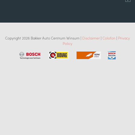
Copyright 2026 Bakker Auto Centrum Winsum |
Disclaimer
|
Colofon
|
Privacy
Policy