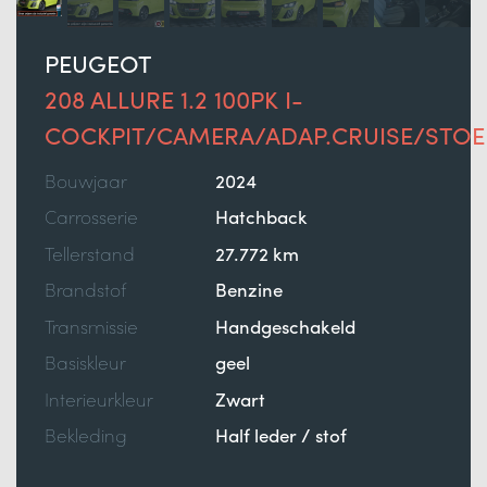
PEUGEOT
208 ALLURE 1.2 100PK I-
COCKPIT/CAMERA/ADAP.CRUISE/STOE
Bouwjaar
2024
Carrosserie
Hatchback
Tellerstand
27.772 km
Brandstof
Benzine
Transmissie
Handgeschakeld
Basiskleur
geel
Interieurkleur
Zwart
Bekleding
Half leder / stof