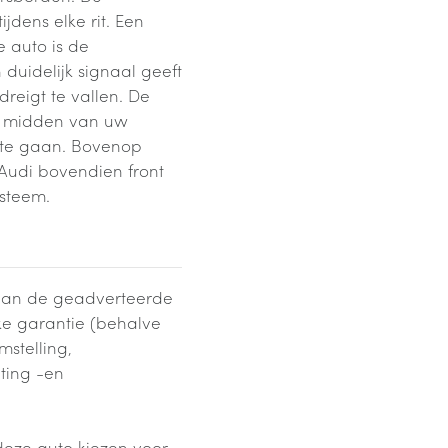
jdens elke rit. Een
e auto is de
duidelijk signaal geeft
dreigt te vallen. De
et midden van uw
gt te gaan. Bovenop
 Audi bovendien front
steem.
s van de geadverteerde
jke garantie (behalve
stelling,
hting -en
deze auto kiezen voor