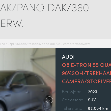
AK/PANO DAK/360
ERW.
 s-line 408pk 96%soh/trekhaak/pano dak/360 camera/stoelverw.
AUDI
Q8 E-TRON 55 QUA
96%SOH/TREKHAA
CAMERA/STOELVE
Bouwjaar
2023
Carrosserie
SUV
Tellerstand
82.054 km