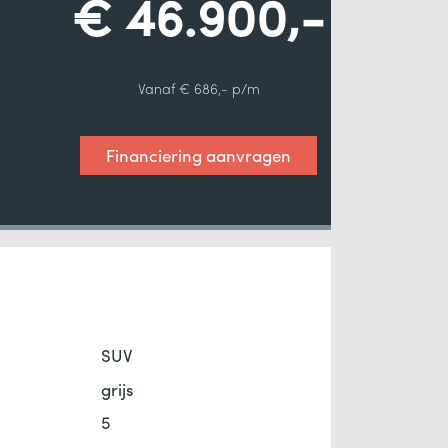
€ 46.900,-
Vanaf € 686,- p/m
Financiering aanvragen
SUV
grijs
5