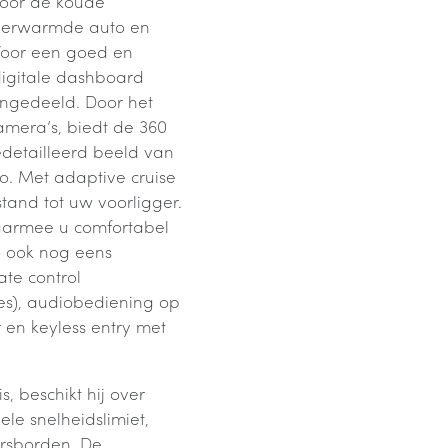
voor de koude
rverwarmde auto en
 Voor een goed en
digitale dashboard
 ingedeeld. Door het
mera’s, biedt de 360
etailleerd beeld van
. Met adaptive cruise
stand tot uw voorligger.
aarmee u comfortabel
o ook nog eens
ate control
es), audiobediening op
r en keyless entry met
s, beschikt hij over
ele snelheidslimiet,
rsborden. De