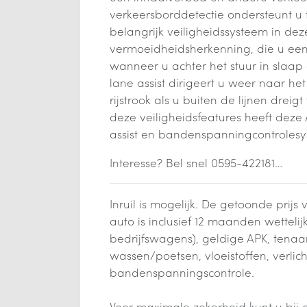
verkeersborddetectie ondersteunt u ti
belangrijk veiligheidssysteem in dez
vermoeidheidsherkenning, die u een 
wanneer u achter het stuur in slaap 
lane assist dirigeert u weer naar h
rijstrook als u buiten de lijnen drei
deze veiligheidsfeatures heeft deze
assist en bandenspanningcontrolesy
Interesse? Bel snel 0595-422181…
Inruil is mogelijk. De getoonde prij
auto is inclusief 12 maanden wetteli
bedrijfswagens), geldige APK, tenaam
wassen/poetsen, vloeistoffen, verlic
bandenspanningscontrole.
Voor maximale zekerheid kunt u bij 