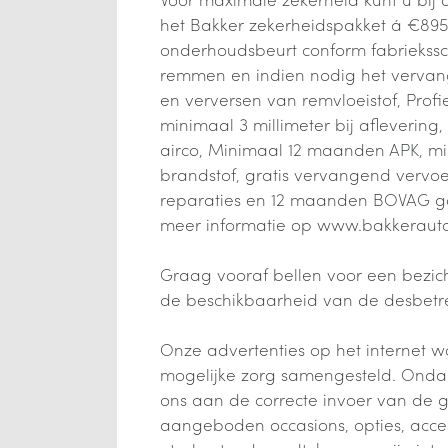
het Bakker zekerheidspakket á €895,-
onderhoudsbeurt conform fabriekss
remmen en indien nodig het verva
en verversen van remvloeistof, Prof
minimaal 3 millimeter bij afleverin
airco, Minimaal 12 maanden APK, mi
brandstof, gratis vervangend vervoe
reparaties en 12 maanden BOVAG gara
meer informatie op www.bakkerauto
Graag vooraf bellen voor een bezichti
de beschikbaarheid van de desbetr
Onze advertenties op het internet w
mogelijke zorg samengesteld. Onda
ons aan de correcte invoer van de
aangeboden occasions, opties, acces