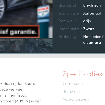
Brandstof
Elektrisch
Transmissie
Automaat
Basiskleur
grijs
Interieurkleur
Zwart
Bekleding
Half leder /
alcantara
Specificaties.
trisch rijden kost u
Carrosserie
deze vierwiel
Basiskleur
 stil en fiscaal
Aantal deuren
motoren (408 Pk) is het