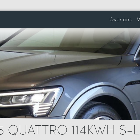
Over ons
W
55 QUATTRO 114KWH S-L