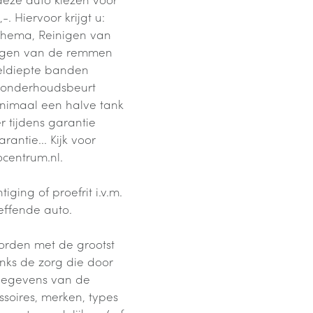
. Hiervoor krijgt u:
chema, Reinigen van
ngen van de remmen
ieldiepte banden
g, onderhoudsbeurt
nimaal een halve tank
r tijdens garantie
ntie... Kijk voor
centrum.nl.
ging of proefrit i.v.m.
effende auto.
orden met de grootst
nks de zorg die door
 gegevens van de
soires, merken, types