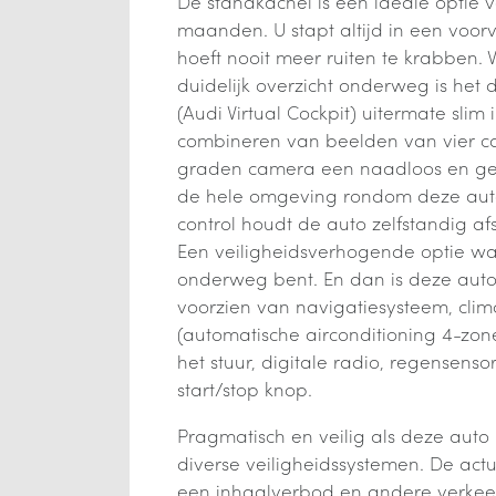
De standkachel is een ideale optie 
maanden. U stapt altijd in een voo
hoeft nooit meer ruiten te krabben.
duidelijk overzicht onderweg is het 
(Audi Virtual Cockpit) uitermate slim
combineren van beelden van vier ca
graden camera een naadloos en ged
de hele omgeving rondom deze auto
control houdt de auto zelfstandig af
Een veiligheidsverhogende optie w
onderweg bent. En dan is deze aut
voorzien van navigatiesysteem, clim
(automatische airconditioning 4-zon
het stuur, digitale radio, regensenso
start/stop knop.
Pragmatisch en veilig als deze auto i
diverse veiligheidssystemen. De actu
een inhaalverbod en andere verkee