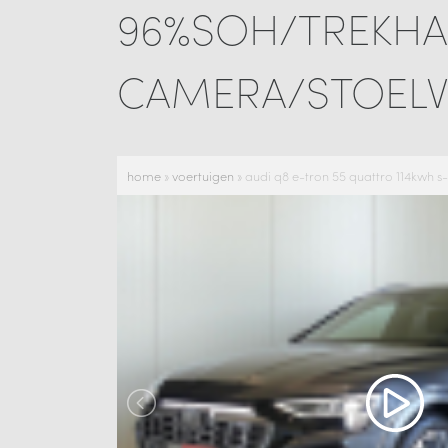
96%SOH/TREKHA
CAMERA/STOELV
home
»
voertuigen
»
audi q8 e-tron 55 quattro 114kwh