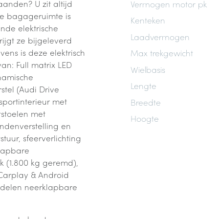
nden? U zit altijd
Vermogen motor pk
De bagageruimte is
Kenteken
nde elektrische
Laadvermogen
rijgt ze bijgeleverd
ens is deze elektrisch
Max trekgewicht
an: Full matrix LED
Wielbasis
namische
Lengte
stel (Audi Drive
sportinterieur met
Breedte
tstoelen met
Hoogte
lendenverstelling en
tuur, sfeerverlichting
klapbare
k (1.800 kg geremd),
 Carplay & Android
n delen neerklapbare