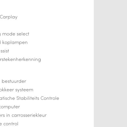
Carplay
g mode select
ed koplampen
ssist
rstekenherkenning
 bestuurder
lokkeer systeem
tische Stabiliteits Controle
computer
s in carrosseriekleur
e control