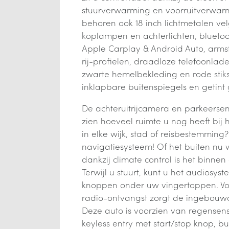
stuurverwarming en voorruitverwarmi
behoren ook 18 inch lichtmetalen vel
koplampen en achterlichten, bluetoo
Apple Carplay & Android Auto, armst
rij-profielen, draadloze telefoonlade
zwarte hemelbekleding en rode stikse
inklapbare buitenspiegels en getint 
De achteruitrijcamera en parkeersen
zien hoeveel ruimte u nog heeft bij 
in elke wijk, stad of reisbestemming
navigatiesysteem! Of het buiten nu 
dankzij climate control is het binnen 
Terwijl u stuurt, kunt u het audiosy
knoppen onder uw vingertoppen. Voo
radio-ontvangst zorgt de ingebouw
Deze auto is voorzien van regensensor
keyless entry met start/stop knop, 