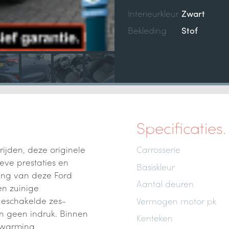
Interieurkleur
Zwart
Bekleding
Stof
Specificaties.
ijden, deze originele
Carrosserie
eve prestaties en
Basiskleur
ving van deze Ford
Aantal deuren
en zuinige
geschakelde zes-
Vermogen motor pk
n geen indruk. Binnen
Kenteken
rwarming,