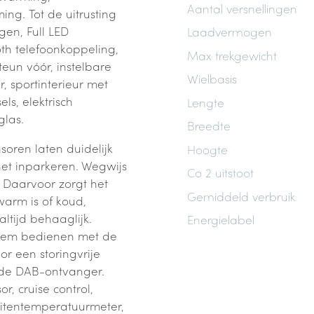
Aantal versnellingen
ng. Tot de uitrusting
gen, Full LED
Laadvermogen
th telefoonkoppeling,
Max trekgewicht
eun vóór, instelbare
Wielbasis
r, sportinterieur met
ls, elektrisch
Lengte
glas.
Breedte
soren laten duidelijk
Hoogte
het inparkeren. Wegwijs
Co 2 uitstoot
? Daarvoor zorgt het
Gemiddeld verbruik
warm is of koud,
altijd behaaglijk.
Energielabel
steem bedienen met de
r een storingvrije
de DAB-ontvanger.
, cruise control,
buitentemperatuurmeter,