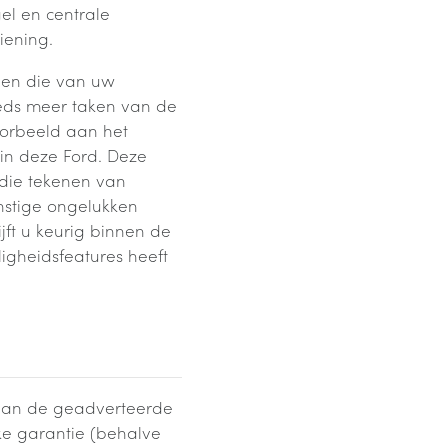
l en centrale
iening.
d en die van uw
eeds meer taken van de
oorbeeld aan het
in deze Ford. Deze
die tekenen van
nstige ongelukken
jft u keurig binnen de
igheidsfeatures heeft
s van de geadverteerde
jke garantie (behalve