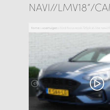
NAVI//LMV18”/C
home
»
voertuigen
»
ford focus ecob.125pk st-line navi