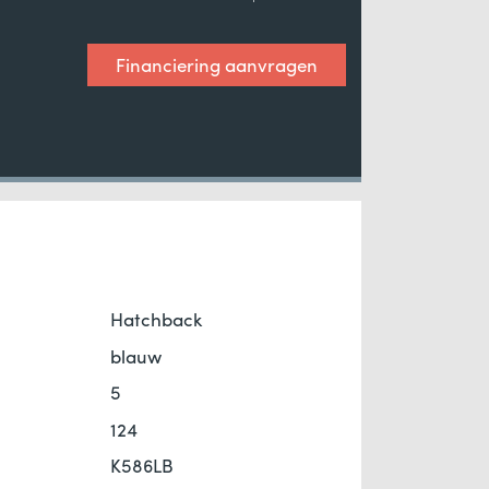
Financiering aanvragen
Hatchback
blauw
5
124
K586LB