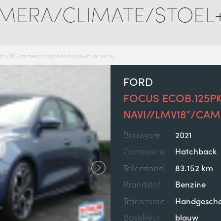
AMERA/CLIMATE/STOEL
//lmv18”/camera/climate/stoel+stuurverw.
FORD
FOCUS ECOB.125PK
NAVI//LMV18”/CA
Bouwjaar
2021
Carrosserie
Hatchback
Tellerstand
83.152 km
Brandstof
Benzine
Transmissie
Handgescha
Basiskleur
blauw