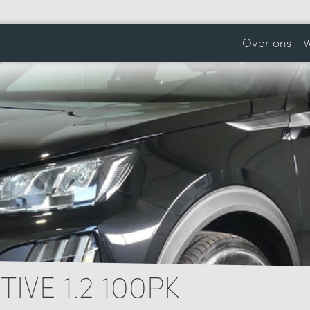
Over ons
W
IVE 1.2 100PK