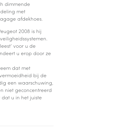
sch dimmende
ndeling met
 bagage afdekhoes.
ugeot 2008 is hij
 veiligheidssystemen.
leest’ voor u de
endeert u erop door ze
steem dat met
 vermoeidheid bij de
jdig een waarschuwing,
n niet geconcentreerd
dat u in het juiste