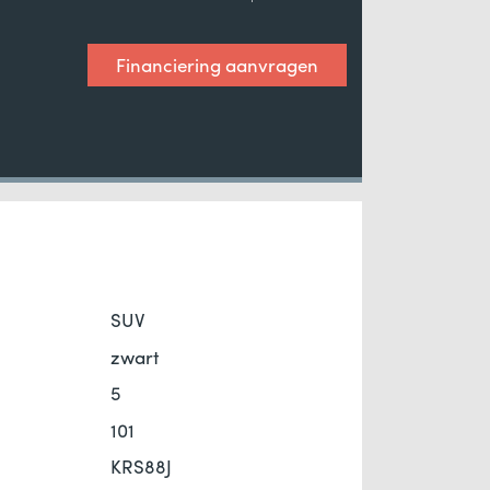
Financiering aanvragen
SUV
zwart
5
101
KRS88J