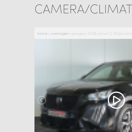
CAMERA/CLIMAT
home
»
voertuigen
»
peugeot 2008 active 1.2 100pk cam