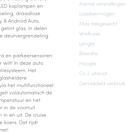
Aantal versnellingen
ll LED koplampen en
peling, draadloze
Laadvermogen
y & Android Auto,
Max trekgewicht
getint glas, in delen
Wielbasis
le deurvergrendeling
Lengte
Breedte
ra en parkeersensoren
 wilt! In deze auto
Hoogte
atiesysteem. Het
Co 2 uitstoot
glasheldere
Gemiddeld verbruik
 via het multifunctioneel
egelt volautomatisch de
emperatuur en het
 in de voorruit
 in en uit. De cruise
 koers. Dat rijdt
met: