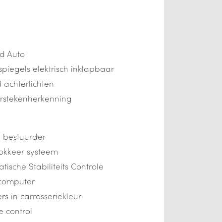
d Auto
spiegels elektrisch inklapbaar
d achterlichten
rstekenherkenning
 bestuurder
lokkeer systeem
tische Stabiliteits Controle
computer
s in carrosseriekleur
e control