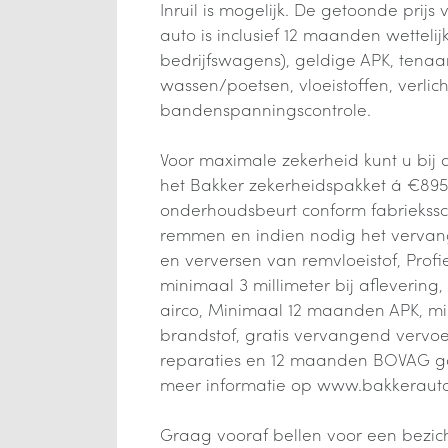
Inruil is mogelijk. De getoonde prij
auto is inclusief 12 maanden wetteli
bedrijfswagens), geldige APK, tenaam
wassen/poetsen, vloeistoffen, verlic
bandenspanningscontrole.
Voor maximale zekerheid kunt u bij 
het Bakker zekerheidspakket á €895,-
onderhoudsbeurt conform fabriekss
remmen en indien nodig het verva
en verversen van remvloeistof, Prof
minimaal 3 millimeter bij afleverin
airco, Minimaal 12 maanden APK, mi
brandstof, gratis vervangend vervoe
reparaties en 12 maanden BOVAG gara
meer informatie op www.bakkerauto
Graag vooraf bellen voor een bezichti