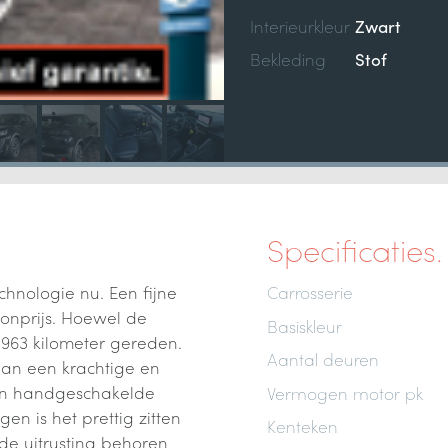
Interieurkleur
Zwart
Bekleding
Stof
Specificaties.
chnologie nu. Een fijne
Carrosserie
onprijs. Hoewel de
Basiskleur
9.963 kilometer gereden.
Aantal deuren
van een krachtige en
een handgeschakelde
Vermogen motor pk
en is het prettig zitten
Kenteken
de uitrusting behoren