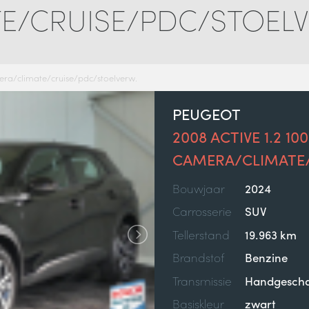
E/CRUISE/PDC/STOELV
era/climate/cruise/pdc/stoelverw.
PEUGEOT
2008 ACTIVE 1.2 10
CAMERA/CLIMATE/
Bouwjaar
2024
Carrosserie
SUV
Tellerstand
19.963 km
Brandstof
Benzine
Transmissie
Handgescha
Basiskleur
zwart