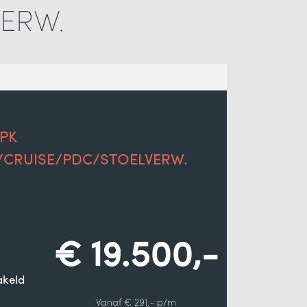
ERW.
0PK
CRUISE/PDC/STOELVERW.
€ 19.500,-
keld
Vanaf € 291,- p/m