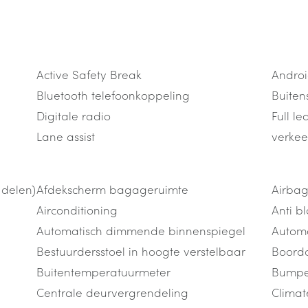
Active Safety Break
Androi
Bluetooth telefoonkoppeling
Buiten
Digitale radio
Full le
Lane assist
verkee
 delen)
Afdekscherm bagageruimte
Airbag
Airconditioning
Anti b
Automatisch dimmende binnenspiegel
Automa
Bestuurdersstoel in hoogte verstelbaar
Boord
Buitentemperatuurmeter
Bumper
Centrale deurvergrendeling
Climat