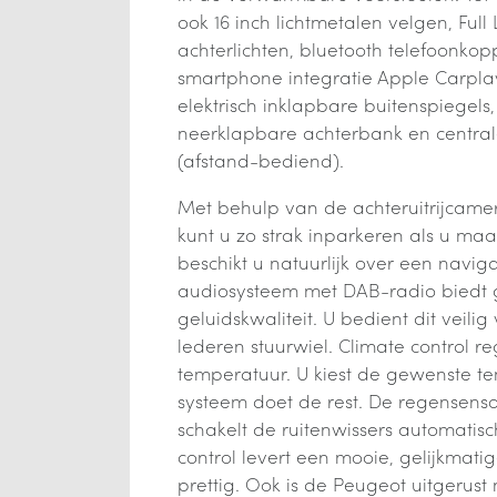
ook 16 inch lichtmetalen velgen, Fu
achterlichten, bluetooth telefoonkop
smartphone integratie Apple Carpla
elektrisch inklapbare buitenspiegels, 
neerklapbare achterbank en centra
(afstand-bediend).
Met behulp van de achteruitrijcame
kunt u zo strak inparkeren als u maar
beschikt u natuurlijk over een navig
audiosysteem met DAB-radio biedt 
geluidskwaliteit. U bedient dit veilig
lederen stuurwiel. Climate control r
temperatuur. U kiest de gewenste t
systeem doet de rest. De regensensor
schakelt de ruitenwissers automatisch
control levert een mooie, gelijkmatige
prettig. Ook is de Peugeot uitgerust 