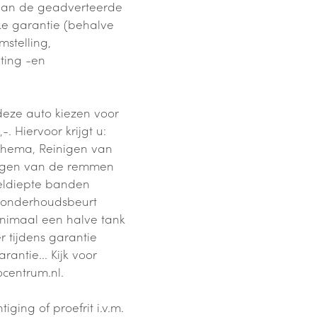
s van de geadverteerde
jke garantie (behalve
stelling,
hting -en
deze auto kiezen voor
. Hiervoor krijgt u:
chema, Reinigen van
ngen van de remmen
ieldiepte banden
g, onderhoudsbeurt
nimaal een halve tank
r tijdens garantie
ntie... Kijk voor
centrum.nl.
ging of proefrit i.v.m.