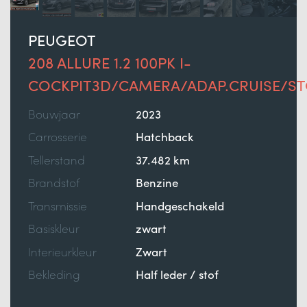
PEUGEOT
208 ALLURE 1.2 100PK I-
COCKPIT3D/CAMERA/ADAP.CRUISE/ST
Bouwjaar
2023
Carrosserie
Hatchback
Tellerstand
37.482 km
Brandstof
Benzine
Transmissie
Handgeschakeld
Basiskleur
zwart
Interieurkleur
Zwart
Bekleding
Half leder / stof