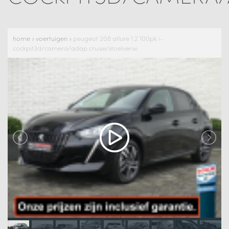
home
»
voertuigen
»
peugeot 208 allure 1.2 100pk i-
cockpit3d/camera/adap.cruise/stoelverw.