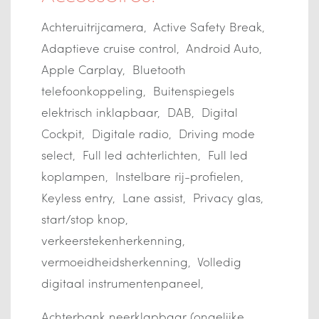
Achteruitrijcamera
Active Safety Break
Adaptieve cruise control
Android Auto
Apple Carplay
Bluetooth
telefoonkoppeling
Buitenspiegels
elektrisch inklapbaar
DAB
Digital
Cockpit
Digitale radio
Driving mode
select
Full led achterlichten
Full led
koplampen
Instelbare rij-profielen
Keyless entry
Lane assist
Privacy glas
start/stop knop
verkeerstekenherkenning
vermoeidheidsherkenning
Volledig
digitaal instrumentenpaneel
Achterbank neerklapbaar (ongelijke