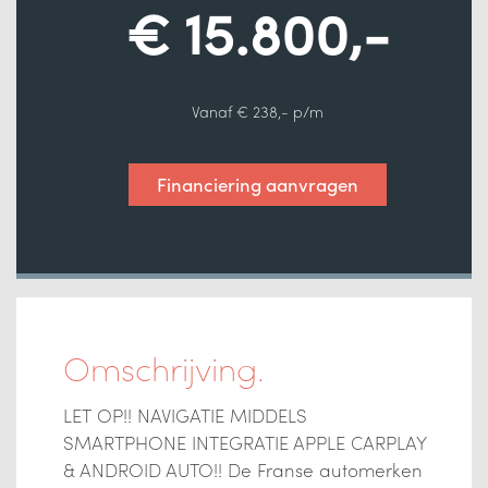
€ 15.800,-
Vanaf € 238,- p/m
Financiering aanvragen
Omschrijving.
LET OP!! NAVIGATIE MIDDELS
SMARTPHONE INTEGRATIE APPLE CARPLAY
& ANDROID AUTO!! De Franse automerken