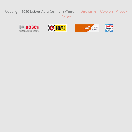
Copyright 2026 Bakker Auto Centrum Winsum |
Disclaimer
|
Colofon
|
Privacy
Policy