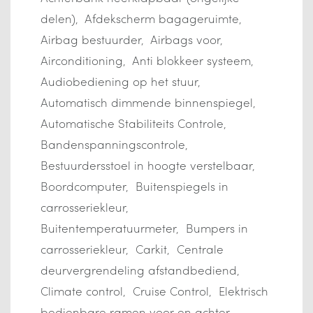
delen)
Afdekscherm bagageruimte
Airbag bestuurder
Airbags voor
Airconditioning
Anti blokkeer systeem
Audiobediening op het stuur
Automatisch dimmende binnenspiegel
Automatische Stabiliteits Controle
Bandenspanningscontrole
Bestuurdersstoel in hoogte verstelbaar
Boordcomputer
Buitenspiegels in
carrosseriekleur
Buitentemperatuurmeter
Bumpers in
carrosseriekleur
Carkit
Centrale
deurvergrendeling afstandbediend
Climate control
Cruise Control
Elektrisch
bedienbare ramen voor en achter