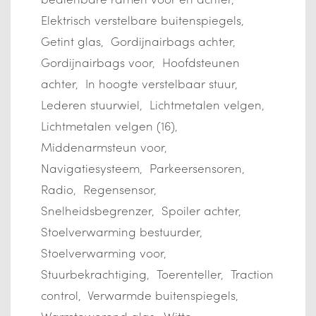
Elektrisch verstelbare buitenspiegels
Getint glas
Gordijnairbags achter
Gordijnairbags voor
Hoofdsteunen
achter
In hoogte verstelbaar stuur
Lederen stuurwiel
Lichtmetalen velgen
Lichtmetalen velgen (16)
Middenarmsteun voor
Navigatiesysteem
Parkeersensoren
Radio
Regensensor
Snelheidsbegrenzer
Spoiler achter
Stoelverwarming bestuurder
Stoelverwarming voor
Stuurbekrachtiging
Toerenteller
Traction
control
Verwarmde buitenspiegels
Warmtewerend glas
Witte